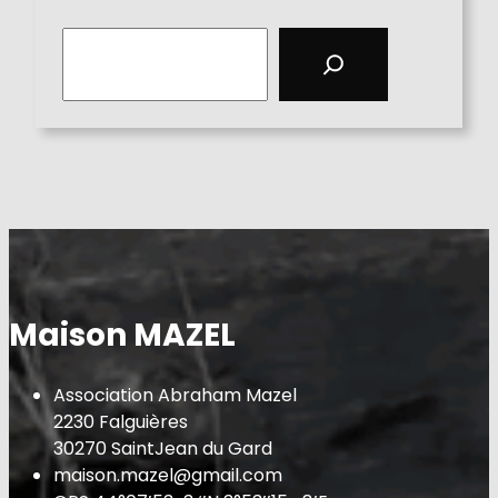
S
e
a
r
c
h
Maison MAZEL
Association Abraham Mazel
2230 Falguières
30270 SaintJean du Gard
maison.mazel@gmail.com