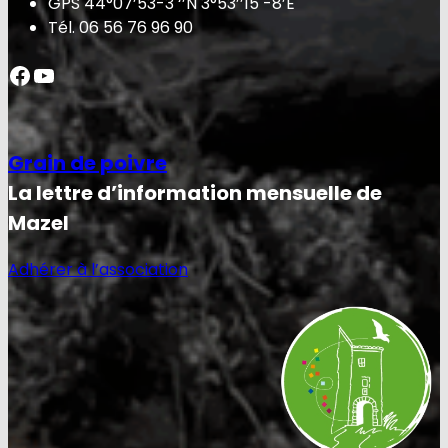
GPS 44°07’53-3 ‘’N 3°53’’15 -8’E
Tél. 06 56 76 96 90
Facebook
YouTube
Grain de poivre
La lettre d’information mensuelle de
Mazel
Adhérer à l’association