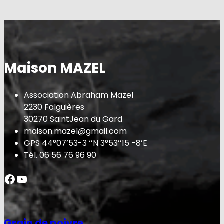
Maison MAZEL
Association Abraham Mazel
2230 Falguières
30270 SaintJean du Gard
maison.mazel@gmail.com
GPS 44°07’53-3 ‘’N 3°53’’15 -8’E
Tél. 06 56 76 96 90
Facebook
YouTube
Grain de poivre