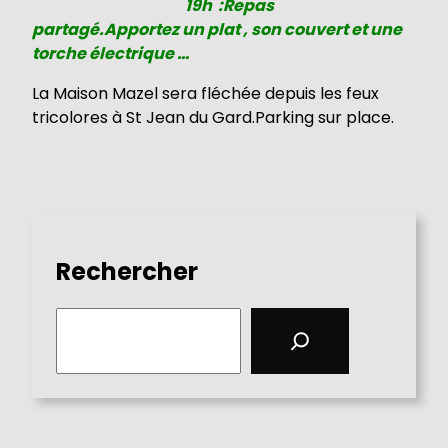
19h :Repas
partagé.Apportez un plat , son couvert et une
torche électrique …
La Maison Mazel sera fléchée depuis les feux
tricolores à St Jean du Gard.Parking sur place.
Rechercher
S
e
a
r
c
h