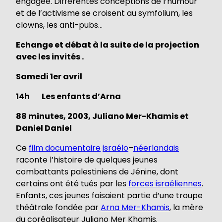
engagée. Différentes conceptions de l’humour
et de l’activisme se croisent au symfolium, les
clowns, les anti-pubs…
Echange et débat à la suite de la projection
avec les invités .
Samedi 1er avril
14h
Les enfants d’Arna
88 minutes, 2003, Juliano Mer-Khamis et
Daniel Daniel
Ce
film documentaire
israélo
–
néerlandais
raconte l’histoire de quelques jeunes
combattants palestiniens de Jénine, dont
certains ont été tués par les
forces israéliennes
.
Enfants, ces jeunes faisaient partie d’une troupe
théâtrale fondée par
Arna Mer-Khamis
, la mère
du coréalisateur Juliano Mer Khamis.