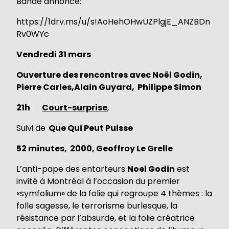
Bande annonce:
https://1drv.ms/u/s!AoHehOHwUZPlgjE_ANZBDn
Rv0WYc
Vendredi 31 mars
Ouverture des rencontres avec Noël Godin,
Pierre Carles,Alain Guyard, Philippe Simon
21h
Court-surprise
,
Suivi de
Que Qui Peut Puisse
52 minutes, 2000, Geoffroy Le Grelle
L’anti-pape des entarteurs
Noel Godin
est
invité à Montréal à l’occasion du premier
«symfolium» de la folie qui regroupe 4 thèmes : la
folle sagesse, le terrorisme burlesque, la
résistance par l’absurde, et la folie créatrice