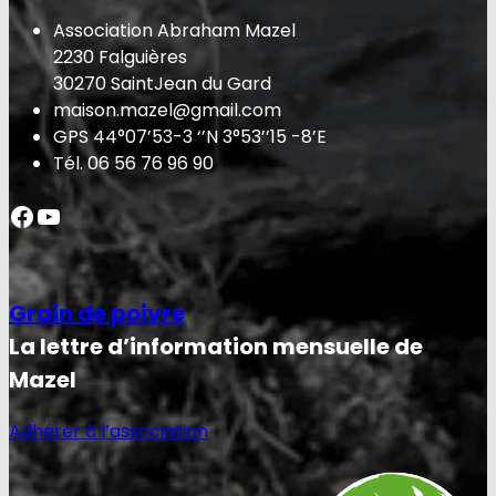
Association Abraham Mazel
2230 Falguières
30270 SaintJean du Gard
maison.mazel@gmail.com
GPS 44°07’53-3 ‘’N 3°53’’15 -8’E
Tél. 06 56 76 96 90
Facebook
YouTube
Grain de poivre
La lettre d’information mensuelle de
Mazel
Adhérer à l’association