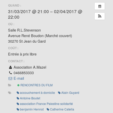
QUAND :
31/03/2017 @ 21:00 – 02/04/2017 @
22:00
OÙ :
Salle R.L.Stevenson
Avenue René Boudon (Marché couvert)
30270 St Jean du Gard
COÛT :
Entrée à prix libre
CONTACT :
Association A.Mazel
0466853333
E-mail
RENCONTRES DU FILM
accouchement à domicile
Alain Guyard
Antoine Boutet
association France Palestine solidarité
benjamin Hennot
Catherine Catella