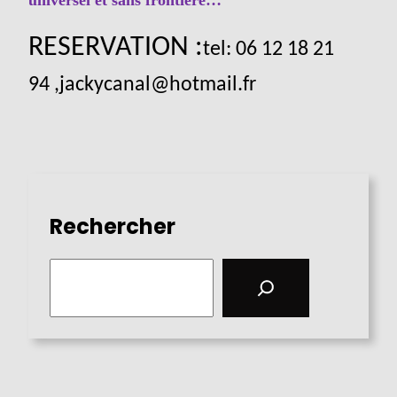
RESERVATION
:
tel: 06 12 18 21
94 ,
jackycanal@hotmail.fr
Rechercher
S
e
a
r
c
h