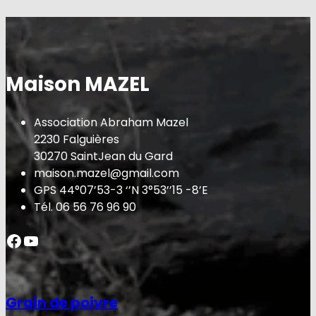
Maison MAZEL
Association Abraham Mazel
2230 Falguières
30270 SaintJean du Gard
maison.mazel@gmail.com
GPS 44°07’53-3 ‘’N 3°53’’15 -8’E
Tél. 06 56 76 96 90
Facebook
YouTube
Grain de poivre