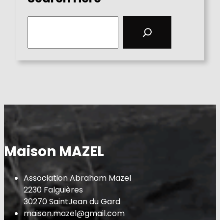
S
e
a
r
c
h
Maison MAZEL
Association Abraham Mazel
2230 Falguières
30270 SaintJean du Gard
maison.mazel@gmail.com