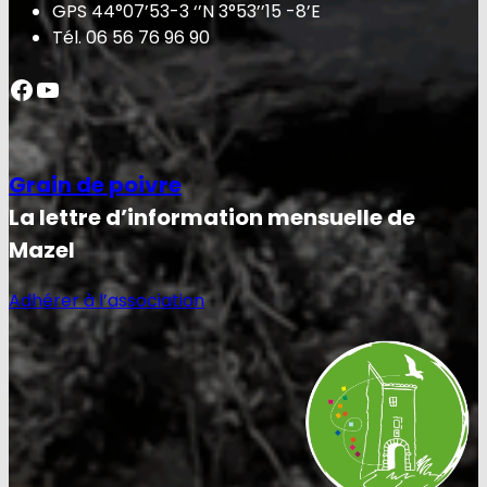
GPS 44°07’53-3 ‘’N 3°53’’15 -8’E
Tél. 06 56 76 96 90
Facebook
YouTube
Grain de poivre
La lettre d’information mensuelle de
Mazel
Adhérer à l’association