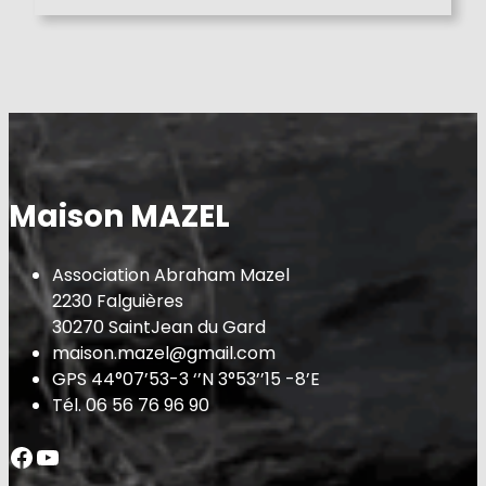
r
c
h
Maison MAZEL
Association Abraham Mazel
2230 Falguières
30270 SaintJean du Gard
maison.mazel@gmail.com
GPS 44°07’53-3 ‘’N 3°53’’15 -8’E
Tél. 06 56 76 96 90
Facebook
YouTube