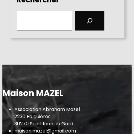
S
e
a
r
c
h
Maison MAZEL
Association Abraham Mazel
2230 Falguières
30270 SaintJean du Gard
maison.mazel@gmail.com