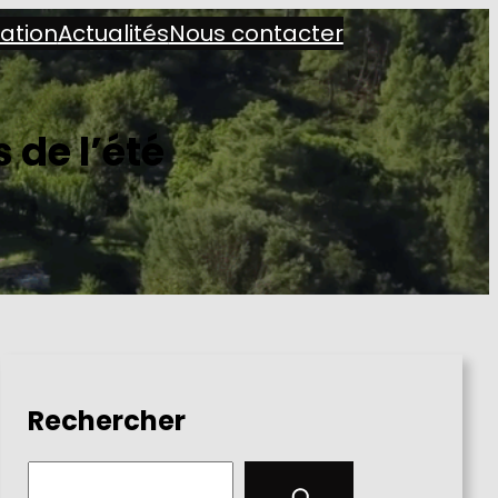
iation
Actualités
Nous contacter
 de l’été
Rechercher
S