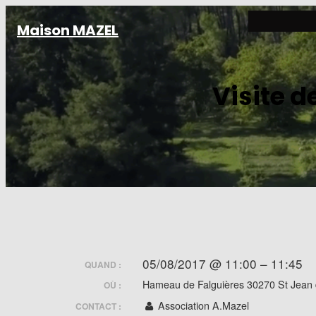
Aller
Maison MAZEL
au
contenu
Visite d
05/08/2017 @ 11:00 – 11:45
QUAND :
Hameau de Falguières 30270 St Jean
OÙ :
Association A.Mazel
CONTACT :