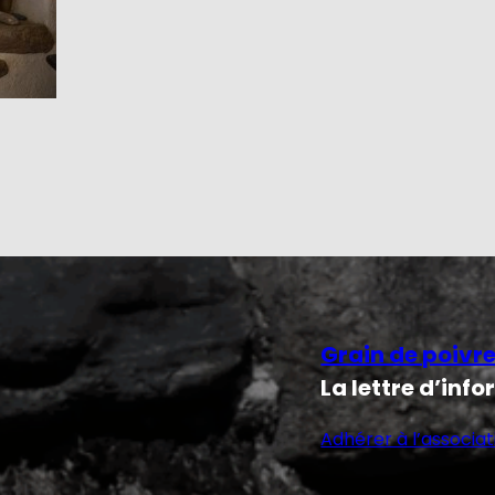
Grain de poivr
La lettre d’inf
Adhérer à l’associat