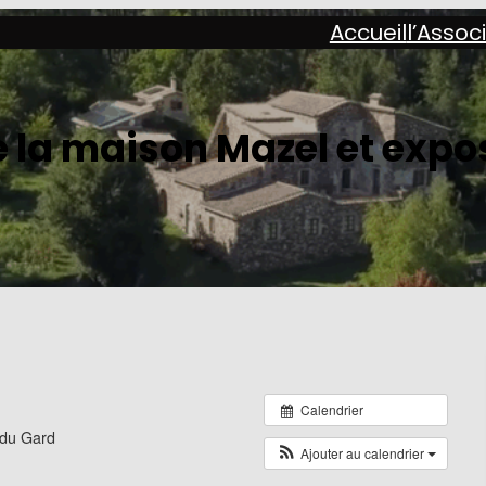
Accueil
l’Assoc
e la maison Mazel et expos
Calendrier
 du Gard
Ajouter au calendrier