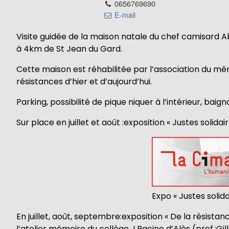
0656769690
E-mail
Visite guidée de la maison natale du chef camisard
à 4km de St Jean du Gard.
Cette maison est réhabilitée par l’association du m
résistances d’hier et d’aujourd’hui.
Parking, possibilité de pique niquer à l’intérieur, bai
Sur place en juillet et août :exposition « Justes solid
Expo « Justes solida
En juillet, août, septembre:exposition « De la résist
l’atelier mémoire du collège J.Racine d’Alès (prof.:Gi