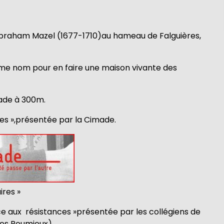
 Abraham Mazel (1677-1710)au hameau de Falguières,
ême nom pour en faire une maison vivante des
gnade à 300m.
aires »,présentée par la Cimade.
ires »
ance aux résistances »présentée par les collégiens de
lles Roumieux)