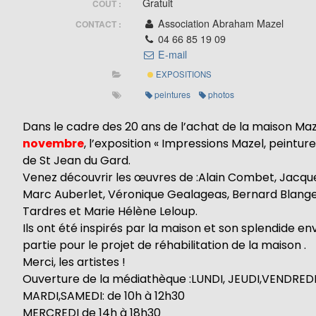
Gratuit
COÛT :
Association Abraham Mazel
CONTACT :
04 66 85 19 09
E-mail
EXPOSITIONS
peintures
photos
Dans le cadre des 20 ans de l’achat de la maison Ma
novembre
, l’exposition « Impressions Mazel, peintu
de St Jean du Gard.
Venez découvrir les œuvres de :Alain Combet, Jacquel
Marc Auberlet, Véronique Gealageas, Bernard Blangenoi
Tardres et Marie Hélène Leloup.
Ils ont été inspir
és par la maison et son splendide en
partie pour le projet de réhabilitation de la maison .
Merci, les artistes !
Ouverture de la médiathèque :LUNDI, JEUDI,VENDREDI 
MARDI,SAMEDI: de 10h à 12h30
MERCREDI de 14h à 18h30