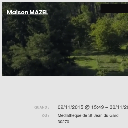
Aller
Maison MAZEL
au
contenu
02/11/2015 @ 15:49 – 30/11/
QUAND :
Médiathèque de St-Jean du Gard
OÙ :
30270