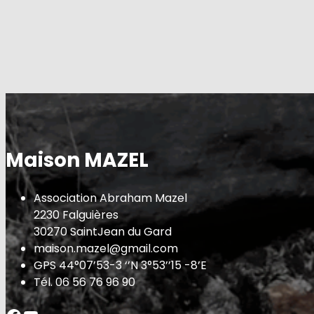
Maison MAZEL
Association Abraham Mazel
2230 Falguières
30270 SaintJean du Gard
maison.mazel@gmail.com
GPS 44°07’53-3 ‘’N 3°53’’15 -8’E
Tél. 06 56 76 96 90