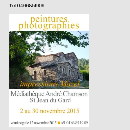
Tél:0466851909