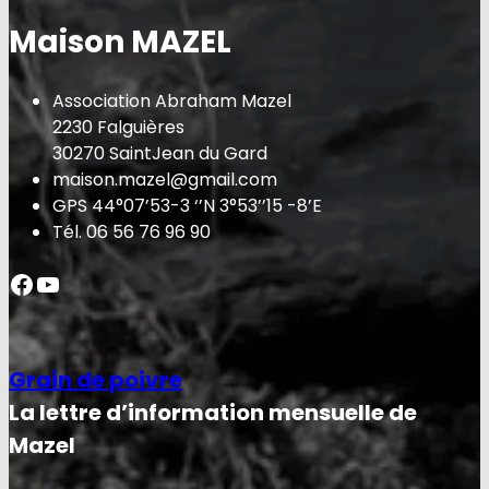
Maison MAZEL
Association Abraham Mazel
2230 Falguières
30270 SaintJean du Gard
maison.mazel@gmail.com
GPS 44°07’53-3 ‘’N 3°53’’15 -8’E
Tél. 06 56 76 96 90
Facebook
YouTube
Grain de poivre
La lettre d’information mensuelle de
Mazel