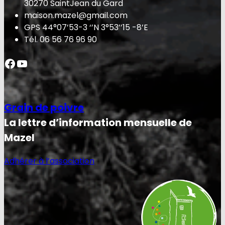
30270 SaintJean du Gard
maison.mazel@gmail.com
GPS 44°07’53-3 ‘’N 3°53’’15 -8’E
Tél. 06 56 76 96 90
Facebook
YouTube
Grain de poivre
La lettre d’information mensuelle de
Mazel
Adhérer à l’association