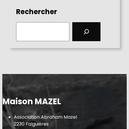
Rechercher
S
e
a
r
c
h
Maison MAZEL
Association Abraham Mazel
2230 Falguières