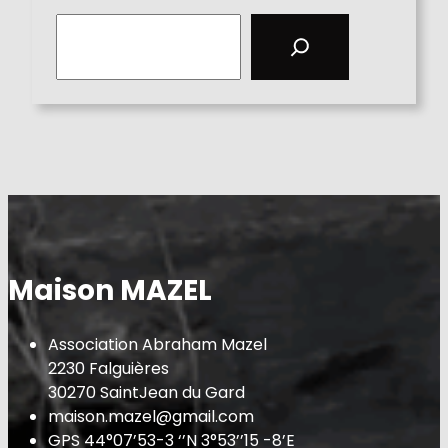
S
e
a
r
c
h
Maison MAZEL
Association Abraham Mazel
2230 Falguières
30270 SaintJean du Gard
maison.mazel@gmail.com
GPS 44°07’53-3 ‘’N 3°53’’15 -8’E