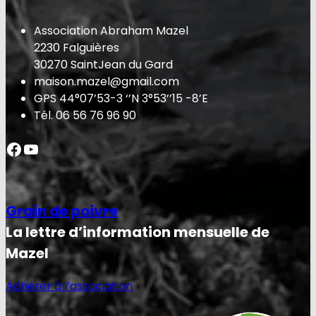
Association Abraham Mazel
2230 Falguières
30270 SaintJean du Gard
maison.mazel@gmail.com
GPS 44°07’53-3 ‘’N 3°53’’15 -8’E
Tél. 06 56 76 96 90
Facebook
YouTube
Grain de poivre
La lettre d’information mensuelle de
Mazel
Adhérer à l’association