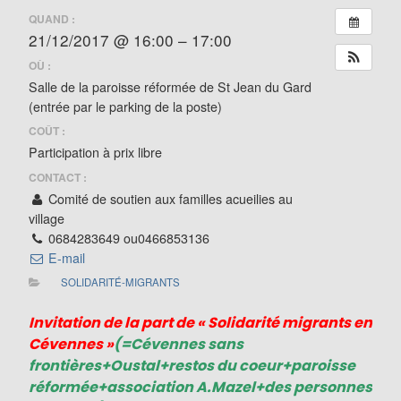
QUAND :
21/12/2017 @ 16:00 – 17:00
OÙ :
Salle de la paroisse réformée de St Jean du Gard
(entrée par le parking de la poste)
COÛT :
Participation à prix libre
CONTACT :
Comité de soutien aux familles acueilies au
village
0684283649 ou0466853136
E-mail
SOLIDARITÉ-MIGRANTS
Invitation de la part de « Solidarité migrants en
Cévennes »
(=Cévennes sans
frontières+Oustal+restos du coeur+paroisse
réformée+association A.Mazel+des personnes