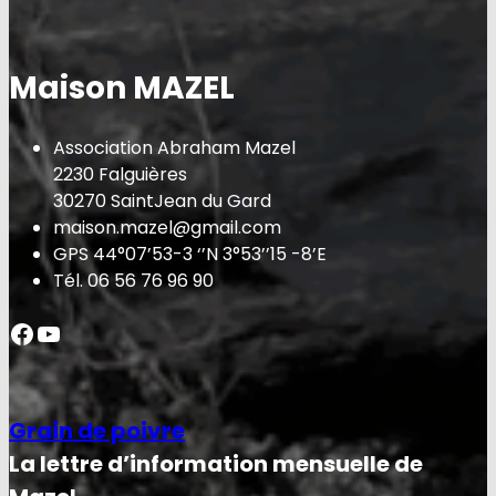
Maison MAZEL
Association Abraham Mazel
2230 Falguières
30270 SaintJean du Gard
maison.mazel@gmail.com
GPS 44°07’53-3 ‘’N 3°53’’15 -8’E
Tél. 06 56 76 96 90
Facebook
YouTube
Grain de poivre
La lettre d’information mensuelle de