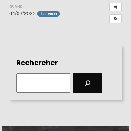
QUAND :
04/03/2023
Jour entier
Rechercher
S
e
a
r
c
h