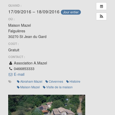
QUAND :
17/09/2016 – 18/09/2016
Jour entier
OÙ :
Maison Mazel
Falguières
30270 St Jean du Gard
COÛT :
Gratuit
CONTACT :
Association A.Mazel
0466853333
E-mail
Abraham Mazel
Cévennes
Histoire
Maison Mazel
Visite de la maison