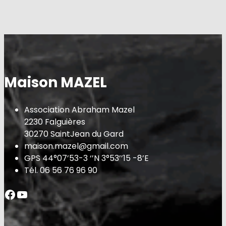
h
Maison MAZEL
Association Abraham Mazel
2230 Falguières
30270 SaintJean du Gard
maison.mazel@gmail.com
GPS 44°07’53-3 ‘’N 3°53’’15 -8’E
Tél. 06 56 76 96 90
Facebook
YouTube