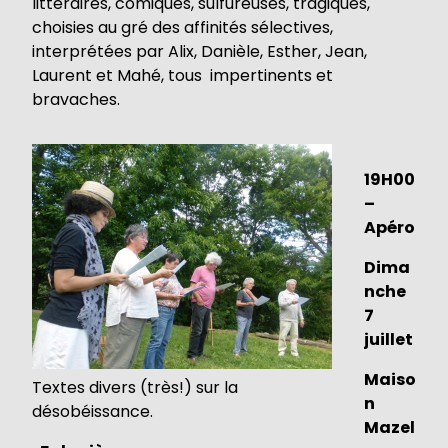
littéraires, comiques, sulfureuses, tragiques,
choisies au gré des affinités sélectives,
interprétées par Alix, Danièle, Esther, Jean,
Laurent et Mahé, tous impertinents et
bravaches.
19H00
–
Apéro
Dima
nche
7
juillet
Maiso
Textes divers (très!) sur la
n
désobéissance.
Mazel