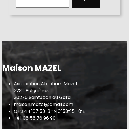
a
r
c
h
Maison MAZEL
Association Abraham Mazel
2230 Falguières
30270 SaintJean du Gard
maison.mazel@gmail.com
GPS 44°07’53-3 ‘’N 3°53’’15 -8’E
Tél. 06 56 76 96 90