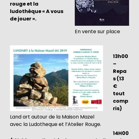
rouge et la
ludothèque « A vous
de jouer ».
En vente sur place
13h00
–
Repa
s (13
€
tout
comp
ris)
Land art autour de la Maison Mazel
avec la Ludotheque et l’Atelier Rouge.
14H00