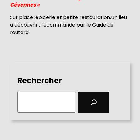
Cévennes »
Sur place :épicerie et petite restauration.Un lieu
à découvrir , recommandé par le Guide du
routard.
Rechercher
S
e
a
r
c
h