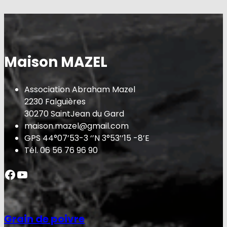
Maison MAZEL
Association Abraham Mazel
2230 Falguières
30270 SaintJean du Gard
maison.mazel@gmail.com
GPS 44°07’53-3 ‘’N 3°53’’15 -8’E
Tél. 06 56 76 96 90
Facebook
YouTube
Grain de poivre