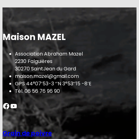
Maison MAZEL
Association Abraham Mazel
2230 Falguières
30270 SaintJean du Gard
maison.mazel@gmail.com
GPS 44°07’53-3 ‘’N 3°53’’15 -8’E
Tél. 06 56 76 96 90
Facebook
YouTube
Grain de poivre