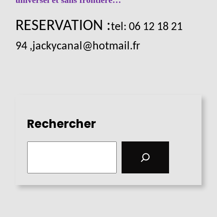
RESERVATION
:
tel: 06 12 18 21
94 ,
jackycanal@hotmail.fr
Rechercher
S
e
a
r
c
h