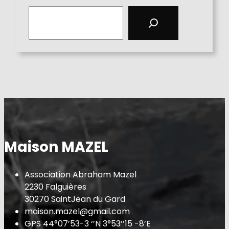
S
e
a
r
c
h
Maison MAZEL
Association Abraham Mazel
2230 Falguières
30270 SaintJean du Gard
maison.mazel@gmail.com
GPS 44°07’53-3 ‘’N 3°53’’15 -8’E