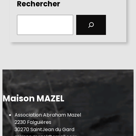
Rechercher
S
e
a
r
c
h
Maison MAZEL
Association Abraham Mazel
2230 Falguières
30270 SaintJean du Gard