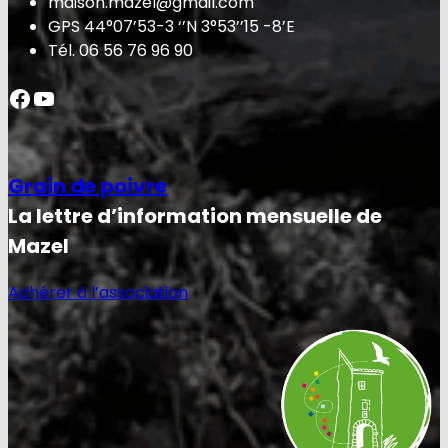
maison.mazel@gmail.com
GPS 44°07’53-3 ‘’N 3°53’’15 -8’E
Tél. 06 56 76 96 90
Facebook
YouTube
Grain de poivre
La lettre d’information mensuelle de
Mazel
Adhérer à l’association