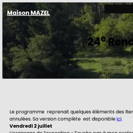
Aller
Maison MAZEL
au
contenu
e
24
Renco
Le programme reprenait quelques éléments des Renc
annulées. Sa version complète est disponible
ici
.
Vendredi 2 juillet