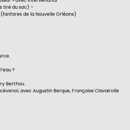
sseur » avec intervenants
 tiré du sac) –
y (fanfares de la Nouvelle Orléans)
urce.
l’eau ?
ry Berthou.
cévenol, avec Augustin Berque, Françoise Clavairolle