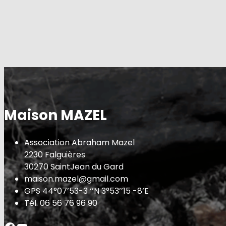
Maison MAZEL
Association Abraham Mazel
2230 Falguières
30270 SaintJean du Gard
maison.mazel@gmail.com
GPS 44°07’53-3 ‘’N 3°53’’15 -8’E
Tél. 06 56 76 96 90