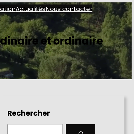
iation
Actualités
Nous contacter
dinaire et ordinaire
Rechercher
S