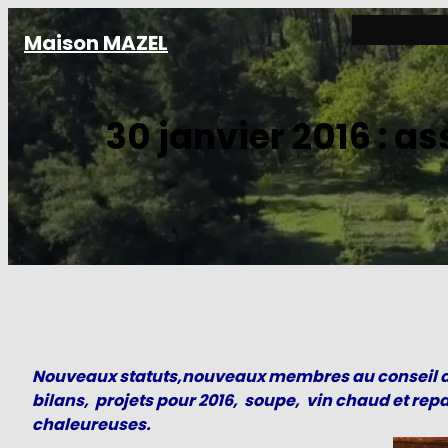
Aller
Maison MAZEL
au
contenu
30 janvier 2016 : a
Nouveaux statuts,nouveaux membres au conseil d’a
bilans, projets pour 2016, soupe, vin chaud et rep
chaleureuses.