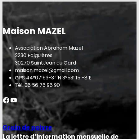
Maison MAZEL
Association Abraham Mazel
2230 Falguières
30270 SaintJean du Gard
maison.mazel@gmail.com
GPS 44°07’53-3 ‘’N 3°53’’15 -8’E
Tél. 06 56 76 96 90
Facebook
YouTube
Grain de poivre
La lettre d’information mensuelle de