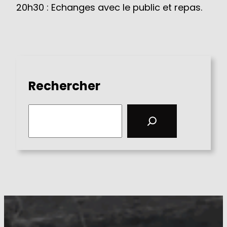
20h30 : Echanges avec le public et repas.
Rechercher
S
e
a
r
c
h