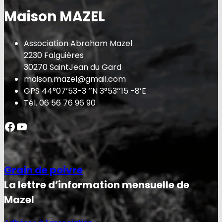
Maison MAZEL
Association Abraham Mazel
2230 Falguières
30270 SaintJean du Gard
maison.mazel@gmail.com
GPS 44°07’53-3 ‘’N 3°53’’15 -8’E
Tél. 06 56 76 96 90
Facebook
YouTube
Grain de poivre
La lettre d’information mensuelle de
Mazel