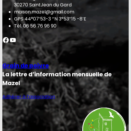
30270 SaintJean du Gard
maison.mazel@gmail.com
GPS 44°07’53-3 ‘’N 3°53’’15 -8’E
Tél. 06 56 76 96 90
Facebook
YouTube
Grain de poivre
La lettre d’information mensuelle de
Mazel
Adhérer à l’association