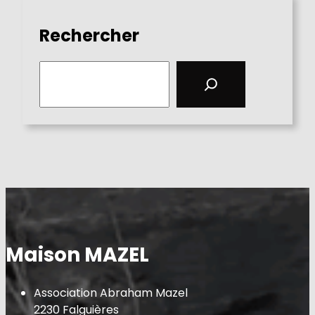
Rechercher
S
e
a
r
c
h
Maison MAZEL
Association Abraham Mazel
2230 Falguières