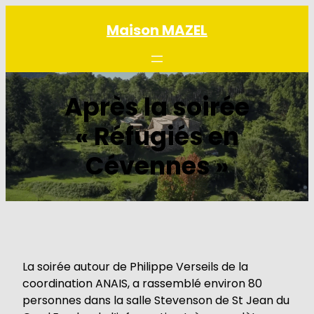
Aller
Maison MAZEL
au
contenu
Après la soirée
« Réfugiés en
Cévennes »
La soirée autour de Philippe Verseils de la
coordination ANAIS, a rassemblé environ 80
personnes dans la salle Stevenson de St Jean du