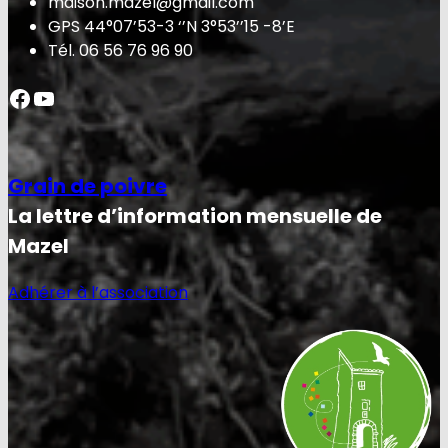
maison.mazel@gmail.com
GPS 44°07’53-3 ‘’N 3°53’’15 -8’E
Tél. 06 56 76 96 90
Facebook
YouTube
Grain de poivre
La lettre d’information mensuelle de
Mazel
Adhérer à l’association