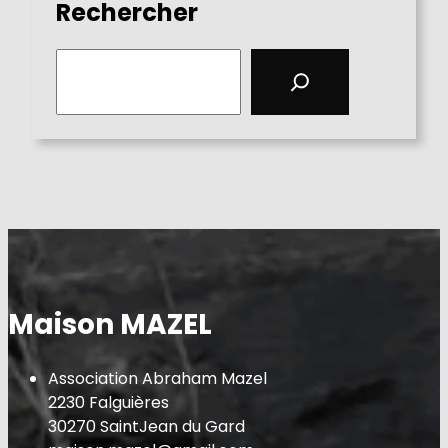
Rechercher
S
e
a
r
c
h
Maison MAZEL
Association Abraham Mazel
2230 Falguières
30270 SaintJean du Gard