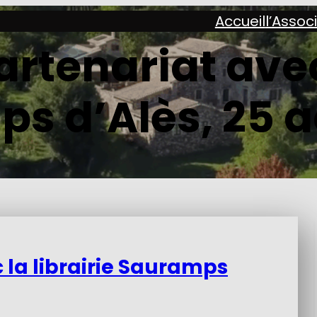
Accueil
l’Assoc
artenariat avec 
s d’Alès, 25 a
 la librairie Sauramps