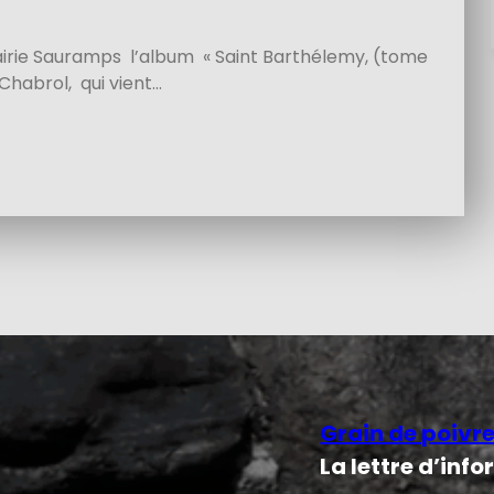
ibrairie Sauramps l’album « Saint Barthélemy, (tome
 Chabrol, qui vient…
Grain de poivr
La lettre d’inf