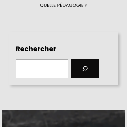
QUELLE PÉDAGOGIE ?
Rechercher
S
e
a
r
c
h