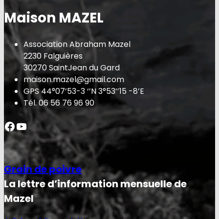
Maison MAZEL
Association Abraham Mazel
2230 Falguières
30270 SaintJean du Gard
maison.mazel@gmail.com
GPS 44°07’53-3 ‘’N 3°53’’15 -8’E
Tél. 06 56 76 96 90
Facebook
YouTube
Grain de poivre
La lettre d’information mensuelle de
Mazel