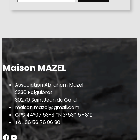
a
r
c
h
Maison MAZEL
Association Abraham Mazel
2230 Falguières
30270 SaintJean du Gard
maison.mazel@gmail.com
GPS 44°07’53-3 ‘’N 3°53’’15 -8’E
Tél. 06 56 76 96 90
Facebook
YouTube