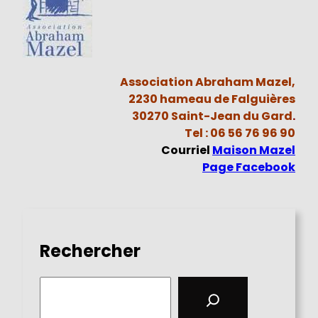
Association Abraham Mazel,
2230 hameau de Falguières
30270 Saint-Jean du Gard
.
Tel : 06 56 76 96 90
Courriel
Maison Mazel
Page Facebook
Rechercher
S
e