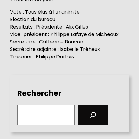
Vote : Tous élus à l’unanimité
Election du bureau
Résultats : Présidente : Alix Gilles
Vice-président : Philippe Lafaye de Micheaux
Secrétaire : Catherine Boucon
Secrétaire adjointe : Isabelle Tréheux
Trésorier : Philippe Dartois
Rechercher
S
e
a
r
c