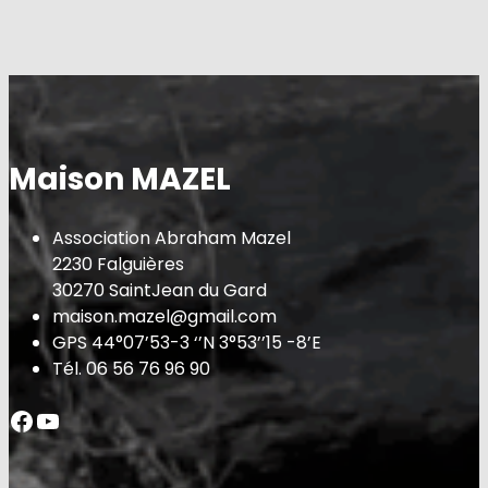
h
Maison MAZEL
Association Abraham Mazel
2230 Falguières
30270 SaintJean du Gard
maison.mazel@gmail.com
GPS 44°07’53-3 ‘’N 3°53’’15 -8’E
Tél. 06 56 76 96 90
Facebook
YouTube