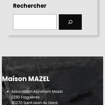
Rechercher
S
e
a
r
c
h
Maison MAZEL
Association Abraham Mazel
2230 Falguières
30270 SaintJean du Gard