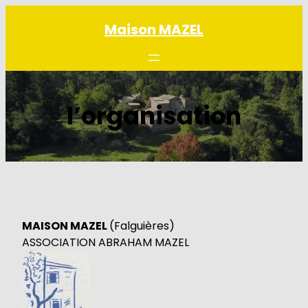
Aller
Maison MAZEL
au
contenu
l’organisation
MAISON MAZEL
(Falguières)
ASSOCIATION ABRAHAM MAZEL