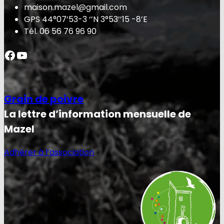
maison.mazel@gmail.com
GPS 44°07’53-3 ‘’N 3°53’’15 -8’E
Tél. 06 56 76 96 90
Facebook
YouTube
Grain de poivre
La lettre d’information mensuelle de
Mazel
Adhérer à l’association