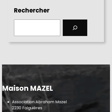
Rechercher
S
e
a
r
c
h
Maison MAZEL
Association Abraham Mazel
2230 Falguières