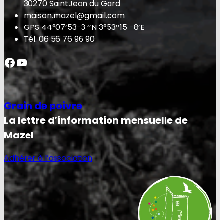
30270 SaintJean du Gard
maison.mazel@gmail.com
GPS 44°07’53-3 ‘’N 3°53’’15 -8’E
Tél. 06 56 76 96 90
Facebook
YouTube
Grain de poivre
La lettre d’information mensuelle de
Mazel
Adhérer à l’association