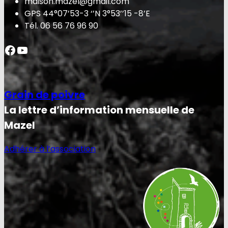
maison.mazel@gmail.com
GPS 44°07’53-3 ‘’N 3°53’’15 -8’E
Tél. 06 56 76 96 90
Facebook
YouTube
Grain de poivre
La lettre d’information mensuelle de
Mazel
Adhérer à l’association