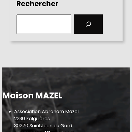
Rechercher
S
e
a
r
c
h
Maison MAZEL
Association Abraham Mazel
2230 Falguières
30270 SaintJean du Gard