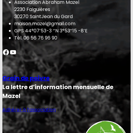
Association Abraham Mazel
2230 Falguières
30270 SaintJean du Gard
maison.mazel@gmail.com
GPS 44°07’53-3 ‘’N 3°53’’15 -8’E
Tél. 06 56 76 96 90
Facebook
YouTube
Grain de poivre
La lettre d’information mensuelle de
Mazel
Adhérer à l’association