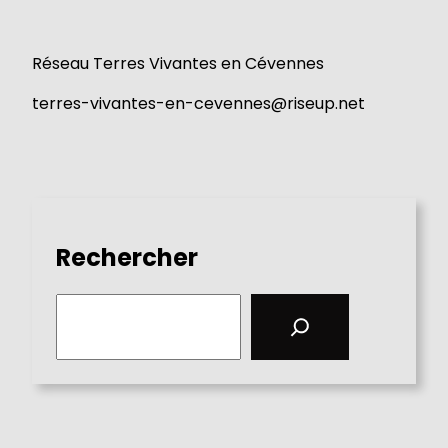
Réseau Terres Vivantes en Cévennes
terres-vivantes-en-cevennes@riseup.net
Rechercher
S
e
a
r
c
h