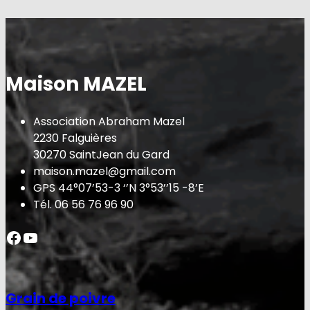
Maison MAZEL
Association Abraham Mazel
2230 Falguières
30270 SaintJean du Gard
maison.mazel@gmail.com
GPS 44°07’53-3 ‘’N 3°53’’15 -8’E
Tél. 06 56 76 96 90
Facebook
YouTube
Grain de poivre