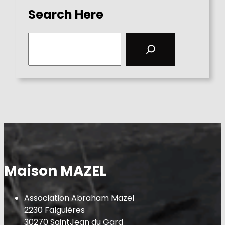
Search Here
S
e
a
r
c
h
Maison MAZEL
Association Abraham Mazel
2230 Falguières
30270 SaintJean du Gard