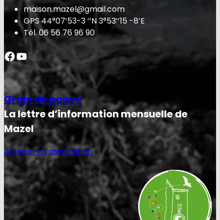
maison.mazel@gmail.com
GPS 44°07’53-3 ‘’N 3°53’’15 -8’E
Tél. 06 56 76 96 90
Facebook
YouTube
Grain de poivre
La lettre d’information mensuelle de
Mazel
Adhérer à l’association