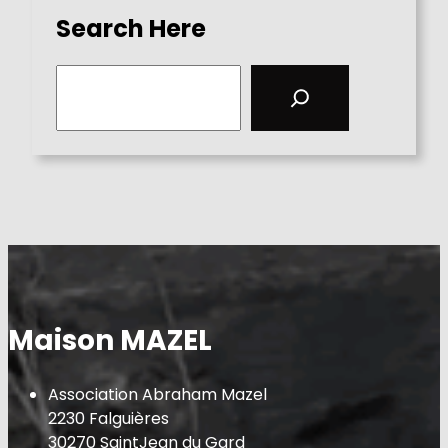
Search Here
S
e
a
r
c
h
Maison MAZEL
Association Abraham Mazel
2230 Falguières
30270 SaintJean du Gard