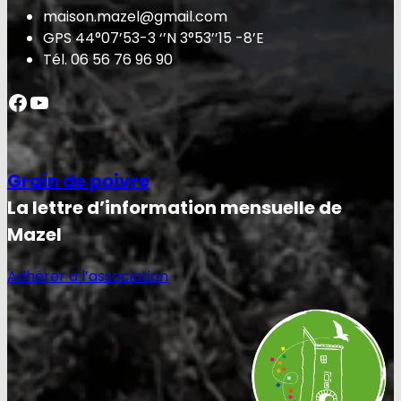
maison.mazel@gmail.com
GPS 44°07’53-3 ‘’N 3°53’’15 -8’E
Tél. 06 56 76 96 90
Facebook
YouTube
Grain de poivre
La lettre d’information mensuelle de
Mazel
Adhérer à l’association