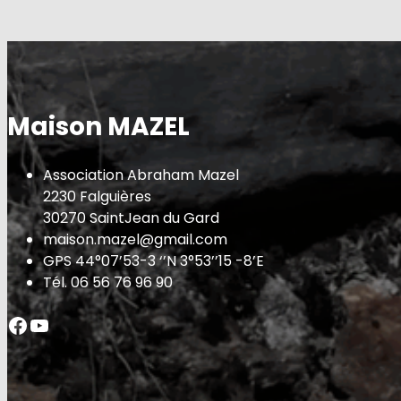
Maison MAZEL
Association Abraham Mazel
2230 Falguières
30270 SaintJean du Gard
maison.mazel@gmail.com
GPS 44°07’53-3 ‘’N 3°53’’15 -8’E
Tél. 06 56 76 96 90
Facebook
YouTube