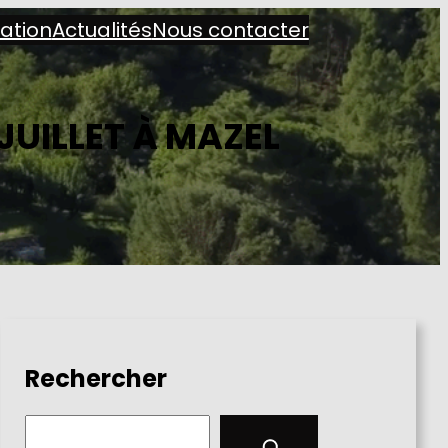
iation
Actualités
Nous contacter
JUILLET À MAZEL
Rechercher
S