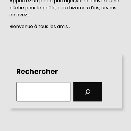
Apportez un plat à partager,votre couvert , une
bûche pour le poêle, des rhizomes d’iris, si vous
en avez…
Bienvenue à tous les amis .
Rechercher
S
e
a
r
c
h