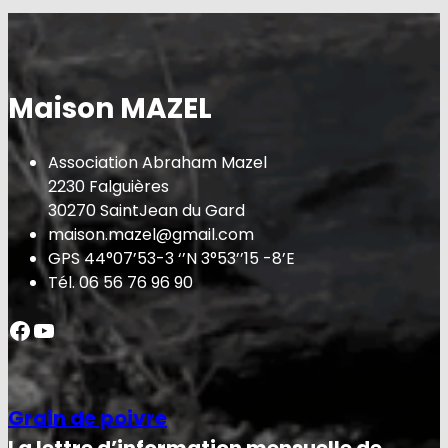
Maison MAZEL
Association Abraham Mazel
2230 Falguières
30270 SaintJean du Gard
maison.mazel@gmail.com
GPS 44°07’53-3 ‘’N 3°53’’15 -8’E
Tél. 06 56 76 96 90
Facebook
YouTube
Grain de poivre