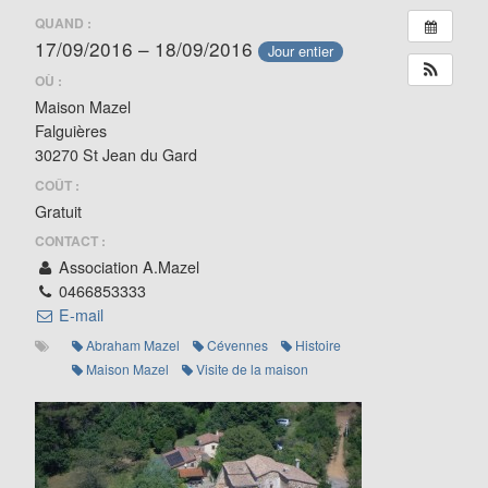
QUAND :
17/09/2016 – 18/09/2016
Jour entier
OÙ :
Maison Mazel
Falguières
30270 St Jean du Gard
COÛT :
Gratuit
CONTACT :
Association A.Mazel
0466853333
E-mail
Abraham Mazel
Cévennes
Histoire
Maison Mazel
Visite de la maison