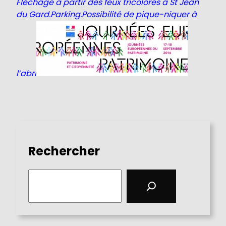
Fléchage à partir des feux tricolores à St Jean
du Gard.Parking.Possibilité de pique-niquer à
l’abri
Rechercher
S
e
a
r
c