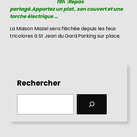
19h :Repas
partagé.Apportez un plat , son couvert et une
torche électrique …
La Maison Mazel sera fléchée depuis les feux
tricolores à St Jean du Gard.Parking sur place.
Rechercher
S
e
a
r
c
h