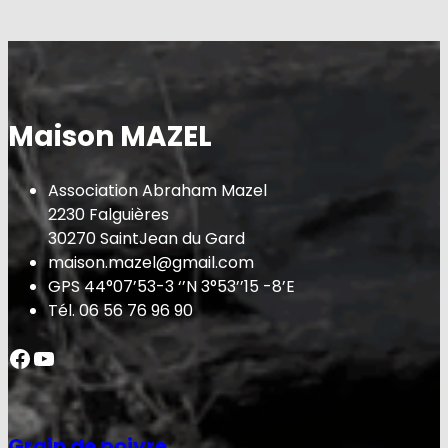
Maison MAZEL
Association Abraham Mazel
2230 Falguières
30270 SaintJean du Gard
maison.mazel@gmail.com
GPS 44°07’53-3 ‘’N 3°53’’15 -8’E
Tél. 06 56 76 96 90
Facebook
YouTube
Grain de poivre