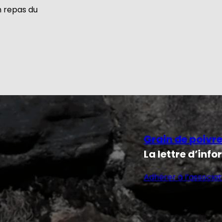
n repas du
Grain de poivr
La lettre d’inf
Adhérer à l’associat