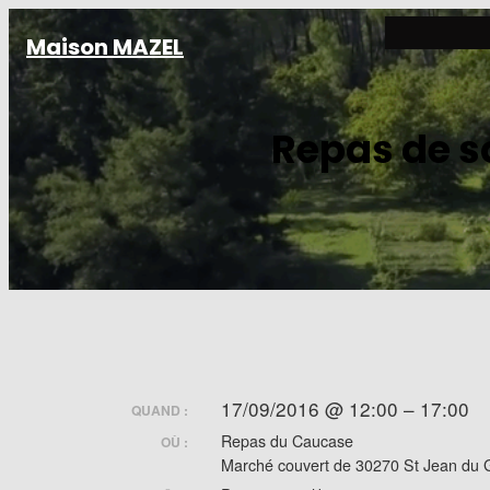
Aller
Maison MAZEL
au
contenu
Repas de so
17/09/2016 @ 12:00 – 17:00
QUAND :
Repas du Caucase
OÙ :
Marché couvert de 30270 St Jean du 