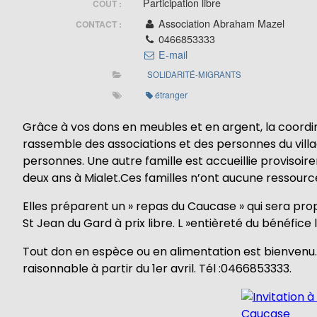
Participation libre
COÛT :
Association Abraham Mazel
CONTACT :
0466853333
E-mail
SOLIDARITÉ-MIGRANTS
étranger
Grâce à vos dons en meubles et en argent, la coordin
rassemble des associations et des personnes du villa
personnes. Une autre famille est accueillie provisoir
deux ans à Mialet.Ces familles n’ont aucune ressourc
Elles préparent un » repas du Caucase » qui sera p
St Jean du Gard à prix libre. L »entièreté du bénéfice 
Tout don en espèce ou en alimentation est bienvenu
raisonnable à partir du 1er avril. Tél :0466853333.