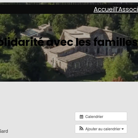
Accueil
l’Assoc
lidarité avec les familles
Calendrier
Ajouter au calendrier
Gard