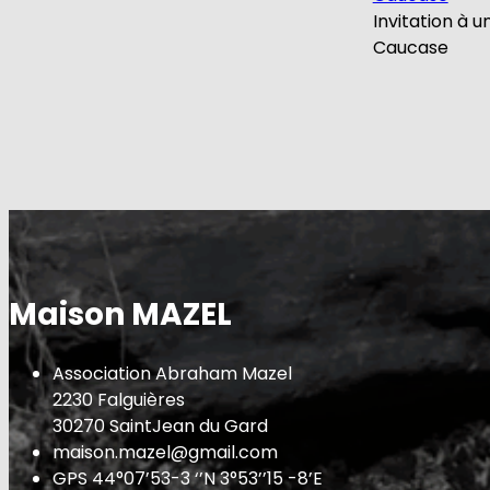
Invitation à u
Caucase
Maison MAZEL
Association Abraham Mazel
2230 Falguières
30270 SaintJean du Gard
maison.mazel@gmail.com
GPS 44°07’53-3 ‘’N 3°53’’15 -8’E