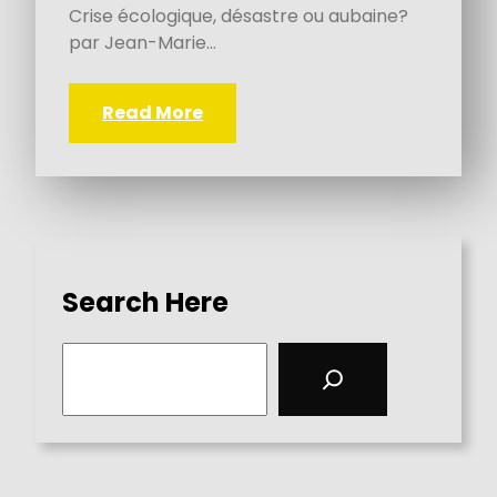
Crise écologique, désastre ou aubaine?
par Jean-Marie…
Read More
Search Here
S
e
a
r
c
h