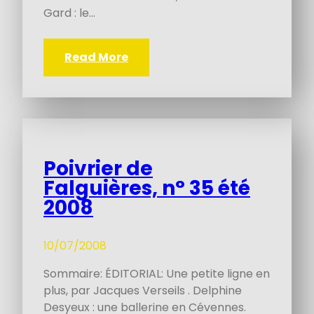
Gard : le…
Read More
Poivrier de
Falguières, n° 35 été
2008
10/07/2008
Sommaire: ÉDITORIAL: Une petite ligne en
plus, par Jacques Verseils . Delphine
Desyeux : une ballerine en Cévennes.