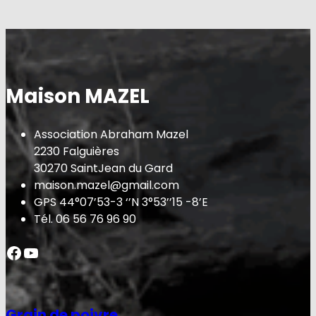
Maison MAZEL
Association Abraham Mazel
2230 Falguières
30270 SaintJean du Gard
maison.mazel@gmail.com
GPS 44°07’53-3 ‘’N 3°53’’15 -8’E
Tél. 06 56 76 96 90
Facebook
YouTube
Grain de poivre