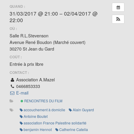
QUAND :
31/03/2017 @ 21:00 – 02/04/2017 @
22:00
OÙ :
Salle R.L.Stevenson
Avenue René Boudon (Marché couvert)
30270 St Jean du Gard
COÛT :
Entrée à prix libre
CONTACT :
Association A.Mazel
0466853333
E-mail
RENCONTRES DU FILM
accouchement à domicile
Alain Guyard
Antoine Boutet
association France Palestine solidarité
benjamin Hennot
Catherine Catella