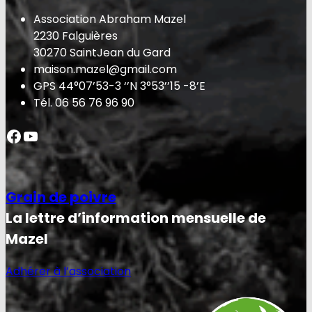
Association Abraham Mazel
2230 Falguières
30270 SaintJean du Gard
maison.mazel@gmail.com
GPS 44°07’53-3 ‘’N 3°53’’15 -8’E
Tél. 06 56 76 96 90
Facebook
YouTube
Grain de poivre
La lettre d’information mensuelle de
Mazel
Adhérer à l’association