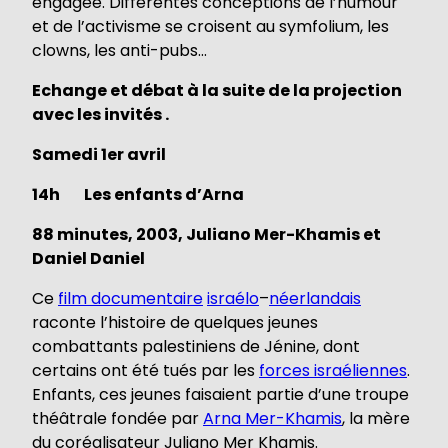
engagée. Différentes conceptions de l’humour
et de l’activisme se croisent au symfolium, les
clowns, les anti-pubs…
Echange et débat à la suite de la projection
avec les invités .
Samedi 1er avril
14h
Les enfants d’Arna
88 minutes, 2003, Juliano Mer-Khamis et
Daniel Daniel
Ce
film documentaire
israélo
–
néerlandais
raconte l’histoire de quelques jeunes
combattants palestiniens de Jénine, dont
certains ont été tués par les
forces israéliennes
.
Enfants, ces jeunes faisaient partie d’une troupe
théâtrale fondée par
Arna Mer-Khamis
, la mère
du coréalisateur Juliano Mer Khamis.