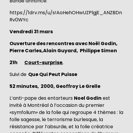
Bande annonce:
https://1drv.ms/u/s!AoHehOHwUZPlgjE_ANZBDn
Rv0WYc
Vendredi 31 mars
Ouverture des rencontres avec Noël Godin,
Pierre Carles,Alain Guyard, Philippe Simon
21h
Court-surprise
,
Suivi de
Que Qui Peut Puisse
52 minutes, 2000, Geoffroy Le Grelle
L’anti-pape des entarteurs
Noel Godin
est
invité à Montréal à l’occasion du premier
«symfolium» de la folie qui regroupe 4 thèmes : la
folle sagesse, le terrorisme burlesque, la
résistance par l’absurde, et la folie créatrice