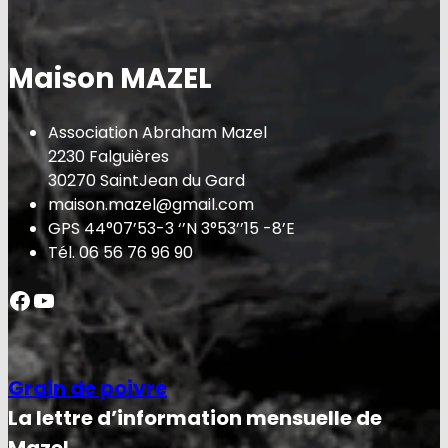
Maison MAZEL
Association Abraham Mazel
2230 Falguières
30270 SaintJean du Gard
maison.mazel@gmail.com
GPS 44°07’53-3 ‘’N 3°53’’15 -8’E
Tél. 06 56 76 96 90
Facebook
YouTube
Grain de poivre
La lettre d’information mensuelle de
Mazel