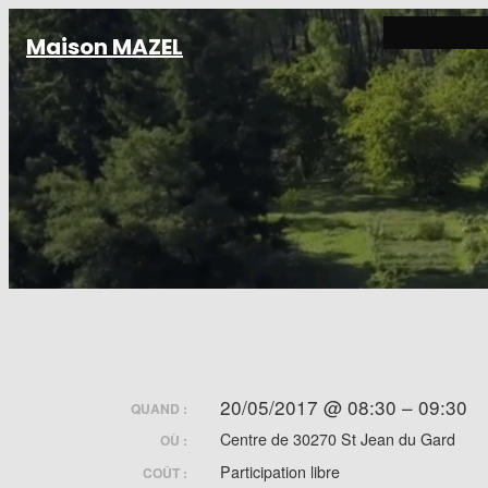
Aller
Maison MAZEL
au
contenu
20/05/2017 @ 08:30 – 09:30
QUAND :
Centre de 30270 St Jean du Gard
OÙ :
Participation libre
COÛT :