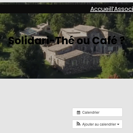
Accueil
l’Assoc
Solidari-Thé ou Café ?
Calendrier
Ajouter au calendrier