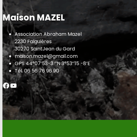
Maison MAZEL
Association Abraham Mazel
2230 Falguières
30270 SaintJean du Gard
maison.mazel@gmail.com
GPS 44°07’53-3 ‘’N 3°53’’15 -8’E
Tél. 06 56 76 96 90
Facebook
YouTube