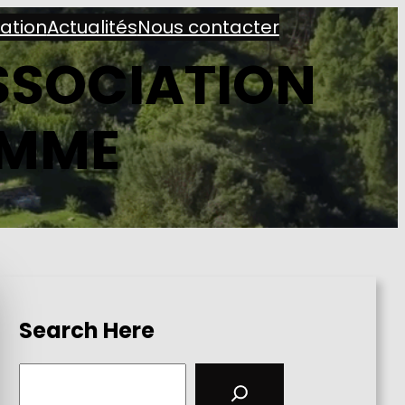
iation
Actualités
Nous contacter
ASSOCIATION
AMME
Search Here
S
e